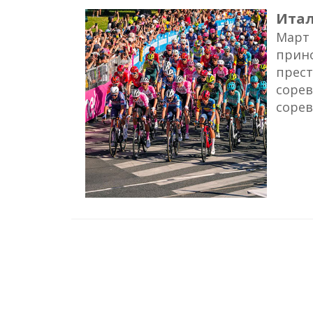
Ита
Март 
прино
прест
сорев
сорев