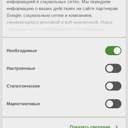
информацией в социальных сетях. Мы передаем
информацию о ваших действиях на сайте партнерам
Google: социальным сетям и компаниям,
занимающимся рекламой и веб-аналитикой. Наши
партнеры могут комбинировать эти сведения с
предоставленной вами информацией, а также
данными, которые они получили при использовании
Выбор
вами их сервисов.
Необходимые
согласия
Настроечные
Статистические
Маркетинговые
Календарь Fondital 2025
Показать сведения