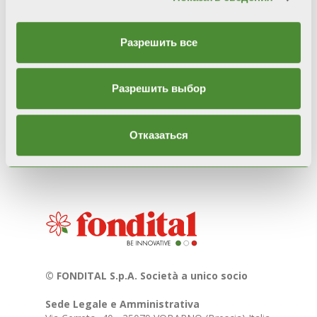
Использованные изображения и видеоролики
не предназначены для коммерческих целей, а
используются исключительно для
Разрешить все
информирования/распространения
итальянской культуры и традиций. Для
получения информации просим писать на
marketing@fondital.it
Разрешить выбор
Отказаться
© FONDITAL S.p.A. Società a unico socio
Sede Legale e Amministrativa