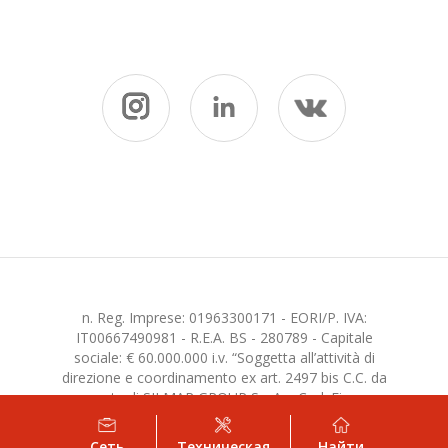
n. Reg. Imprese: 01963300171 - EORI/P. IVA:
IT00667490981 - R.E.A. BS - 280789 - Capitale
sociale: € 60.000.000 i.v. “Soggetta all’attività di
direzione e coordinamento ex art. 2497 bis C.C. da
parte di SILMAR GROUP S.p.A. - Cod. Fisc.
02075160172”
Сеть
Техническая
Найти