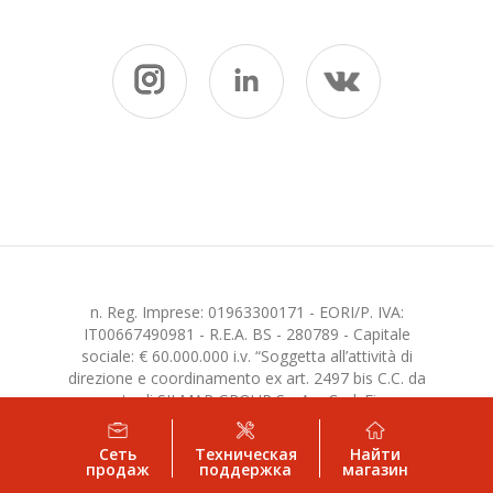
n. Reg. Imprese: 01963300171 - EORI/P. IVA:
IT00667490981 - R.E.A. BS - 280789 - Capitale
sociale: € 60.000.000 i.v. “Soggetta all’attività di
direzione e coordinamento ex art. 2497 bis C.C. da
parte di SILMAR GROUP S.p.A. - Cod. Fisc.
02075160172”
Сеть
Техническая
Найти
продаж
поддержка
магазин