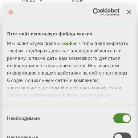
ОБЛАСТЬ
КРАЙ
БУРЯТИЯ
РЕСПУБЛИКА АЛТАЙ
ЕВРЕЙСКАЯ
РЕСПУБЛИКА САХА
АВТОНОМНАЯ
РЕСПУБЛИКА ТЫВА
ОБЛАСТЬ
САХАЛИНСКАЯ
ЗАБАЙКАЛЬСКИЙ
ОБЛАСТЬ
Этот сайт использует файлы «куки»
КРАЙ
ТОМСКАЯ ОБЛАСТЬ
ИРКУТСКАЯ
ХАБАРОВСКИЙ
Мы используем файлы
cookie
, чтобы анализировать
ОБЛАСТЬ
КРАЙ
трафик, подбирать для вас подходящий контент и
КАМЧАТСКИЙ КРАЙ
ХАКАСИЯ
рекламу, а также дать вам возможность делиться
КЕМЕРОВСКАЯ
ЧУКОТСКИЙ
информацией в социальных сетях. Мы передаем
ОБЛАСТЬ
АВТОНОМНЫЙ
информацию о ваших действиях на сайте партнерам
КРАСНОЯРСКИЙ
ОКРУГ
КРАЙ
ХМАО
Google: социальным сетям и компаниям,
МАГАДАНСКАЯ
ЯНАО
занимающимся рекламой и веб-аналитикой. Наши
ОБЛАСТЬ
партнеры могут комбинировать эти сведения с
НОВОСИБИРСКАЯ
предоставленной вами информацией, а также
ОБЛАСТЬ
данными, которые они получили при использовании
ТЮМЕНСКАЯ
Выбор
ОБЛАСТЬ
вами их сервисов.
Необходимые
согласия
Настроечные