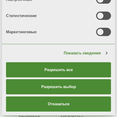
Статистические
технической службы
Маркетинговые
Показать сведения
Разрешить все
Захарюк Вадим
+7 910 739 4519
Разрешить выбор
vadim.zakharyuk@fondital.ru
АСТРАХАНСКАЯ
ИНГУШЕТИЯ
Отказаться
ОБЛАСТЬ
КАБАРДИНО-
РЕСПУБЛИКА
БАЛКАРИЯ
КАЛМЫКИЯ
КАРАЧАЕВО-