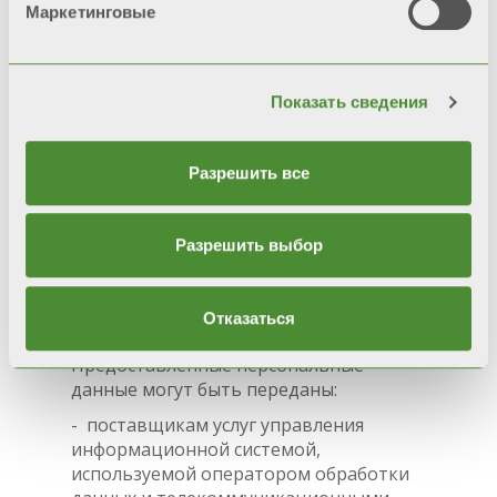
не является обязательным.
Если Вы не
Маркетинговые
желаете предоставлять свои данные,
Fondital Spa не сможет постоянно
информировать Вас о предложениях и
рекламных акциях, предназначенных
Показать сведения
для своих клиентов, а также
использовать данные для исследования
рынка и статистического анализа, а
Разрешить все
также для удовлетворения требований
клиентов.
Разрешить выбор
4. ПОЛУЧАТЕЛИ И КАТЕГОРИИ
ПОЛУЧАТЕЛЕЙ ПЕРСОНАЛЬНЫХ
Отказаться
ДАННЫХ
Предоставленные персональные
данные могут быть переданы:
- поставщикам услуг управления
информационной системой,
используемой оператором обработки