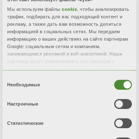
f)
Сообщать информацию
Мы используем файлы
cookie
, чтобы анализировать
коммерческого характера о продукции
трафик, подбирать для вас подходящий контент и
и событиях, в том числе через нашу
рекламу, а также дать вам возможность делиться
новостную рассылку, или участвовать в
информацией в социальных сетях. Мы передаем
любых опросах об уровне
информацию о ваших действиях на сайте партнерам
удовлетворенности и маркетинговых
Google: социальным сетям и компаниям,
исследованиях, отправляя материалы
для определения степени
занимающимся рекламой и веб-аналитикой. Наши
удовлетворенности в целях
партнеры могут комбинировать эти сведения с
улучшением Продукции.
предоставленной вами информацией, а также
данными, которые они получили при использовании
Правовой основой
является Ваше
Выбор
вами их сервисов.
явное согласие на обработку данных
Необходимые
согласия
для этой цели. Вы можете отозвать его
в любое время, нажав кнопку
Настроечные
отказаться от подписки, содержащуюся
в полученных электронных или
информационных сообщениях, или
Статистические
написав по адресу privacy@fondital.it.
Предоставление данных для этой цели