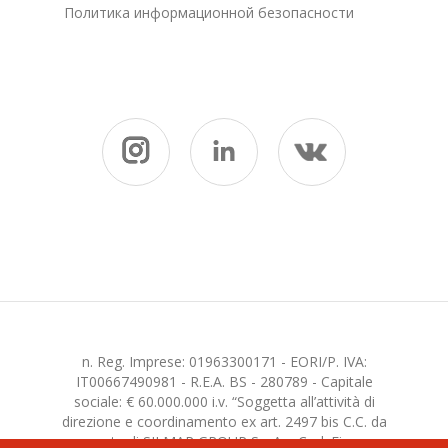
Политика информационной безопасности
n. Reg. Imprese: 01963300171 - EORI/P. IVA:
IT00667490981 - R.E.A. BS - 280789 - Capitale
sociale: € 60.000.000 i.v. “Soggetta all’attività di
direzione e coordinamento ex art. 2497 bis C.C. da
parte di SILMAR GROUP S.p.A. - Cod. Fisc.