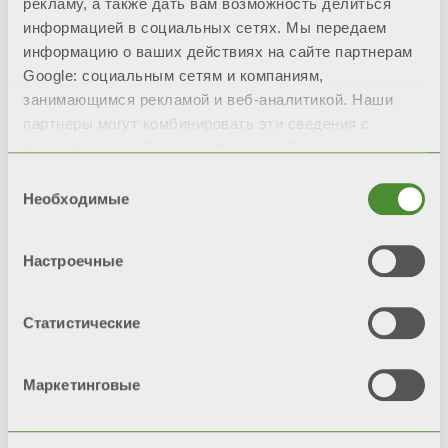
рекламу, а также дать вам возможность делиться
информацией в социальных сетях. Мы передаем
ITACA CH KR
информацию о ваших действиях на сайте партнерам
Google: социальным сетям и компаниям,
Одноконтурные навесные
занимающимся рекламой и веб-аналитикой. Наши
конденсационные котлы -
партнеры могут комбинировать эти сведения с
Каскадная установка
предоставленной вами информацией, а также
мощностью до 900 кВт
данными, которые они получили при использовании
Выбор
вами их сервисов.
Необходимые
Модели: от 45 до 150
согласия
Настроечные
Статистические
Маркетинговые
© FONDITAL S.p.A. Società a unico socio