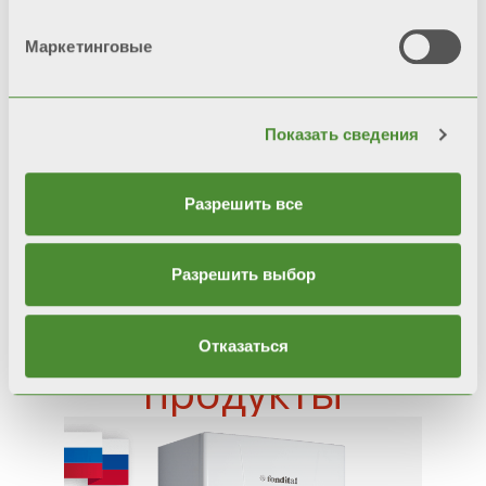
Гидравлическая группа из
Маркетинговые
композитных материалов
Расширительный бак контура
Показать сведения
отопления емкостью 6 литров
Разрешить все
Разрешить выбор
Похожие
Отказаться
продукты