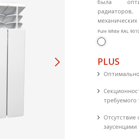
была оптим
радиаторо
механических 
Pure White RAL 901
PLUS
Оптимально
Секционност
требуемого
Отсутствие с
заусенцами 