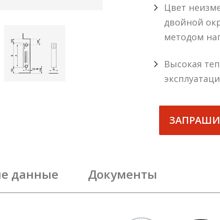
Цвет неизм
двойной окр
методом на
Высокая теп
эксплуатац
ЗАПРАШИ
ие данные
Документы