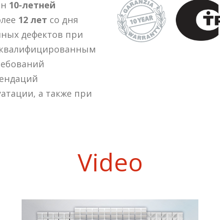
ен
10-летней
олее
12 лет
со дня
нных дефектов при
а квалифицированным
ребований
мендаций
атации, а также при
Video